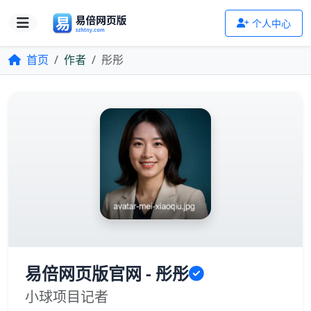
个人中心
首页
作者
彤彤
易倍网页版官网 - 彤彤
小球项目记者